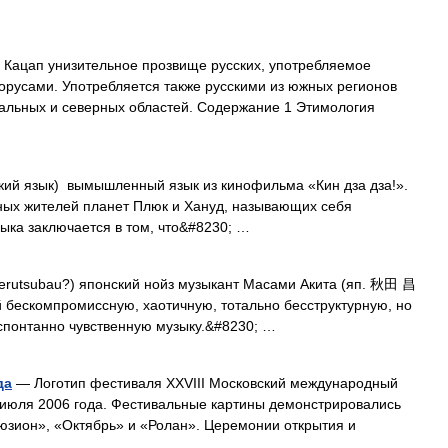
Кацап унизительное прозвище русских, употребляемое
орусами. Употребляется также русскими из южных регионов
ральных и северных областей. Содержание 1 Этимология
кий язык) вымышленный язык из кинофильма «Кин дза дза!».
ных жителей планет Плюк и Хануд, называющих себя
ыка заключается в том, что&#8230; …
tsubau?) японский нойз музыкант Масами Акита (яп. 秋田 昌
й бескомпромиссную, хаотичную, тотально бесструктурную, но
спонтанно чувственную музыку.&#8230; …
да
— Логотип фестиваля XXVIII Московский международный
 июля 2006 года. Фестивальные картины демонстрировались
юзион», «Октябрь» и «Ролан». Церемонии открытия и