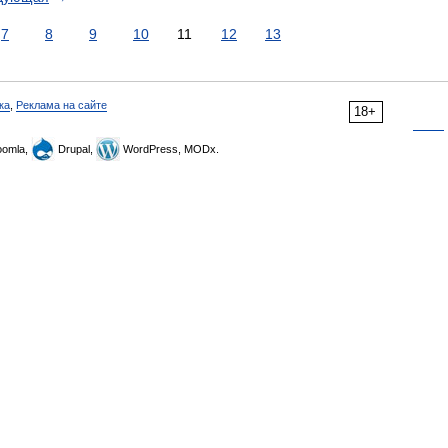
7
8
9
10
11
12
13
ка
,
Реклама на сайте
18+
omla,
Drupal,
WordPress, MODx.