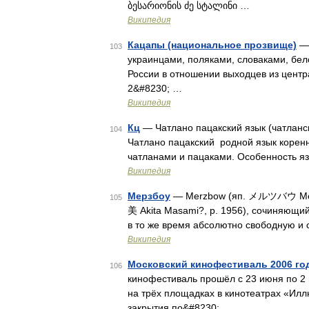
ბესარიონის ძე სტალინი …
Википедия
Кацапы (национальное прозвище)
— 
103
украинцами, поляками, словаками, бел
России в отношении выходцев из цент
2&#8230; …
Википедия
Кц
— Чатлано пацакский язык (чатланс
104
Чатлано пацакский родной язык корен
чатланами и пацаками. Особенность яз
Википедия
Мерзбоу
— Merzbow (яп. メルツバウ Meru
105
美 Akita Masami?, р. 1956), сочиняющи
в то же время абсолютно свободную и 
Википедия
Московский кинофестиваль 2006 го
106
кинофестиваль прошёл с 23 июня по 2
на трёх площадках в кинотеатрах «Илл
закрытия по&#8230; …