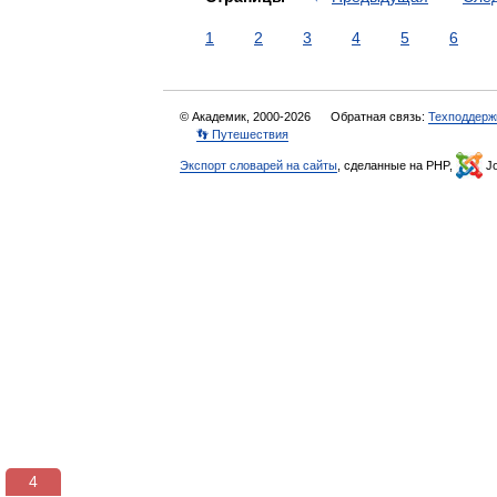
1
2
3
4
5
6
© Академик, 2000-2026
Обратная связь:
Техподдерж
👣 Путешествия
Экспорт словарей на сайты
, сделанные на PHP,
Jo
3