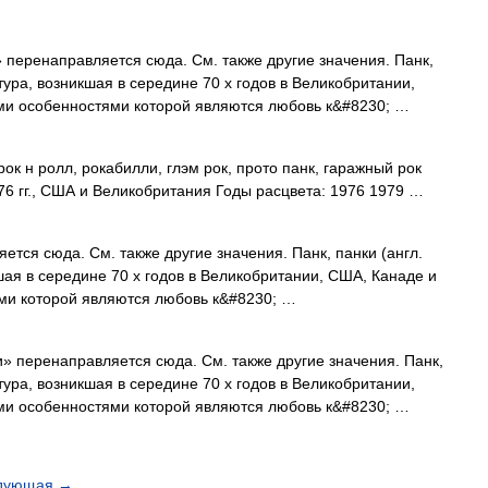
перенаправляется сюда. Cм. также другие значения. Панк,
тура, возникшая в середине 70 х годов в Великобритании,
ми особенностями которой являются любовь к&#8230; …
ок н ролл, рокабилли, глэм рок, прото панк, гаражный рок
76 гг., США и Великобритания Годы расцвета: 1976 1979 …
тся сюда. Cм. также другие значения. Панк, панки (англ.
шая в середине 70 х годов в Великобритании, США, Канаде и
ми которой являются любовь к&#8230; …
 перенаправляется сюда. Cм. также другие значения. Панк,
тура, возникшая в середине 70 х годов в Великобритании,
ми особенностями которой являются любовь к&#8230; …
дующая
→