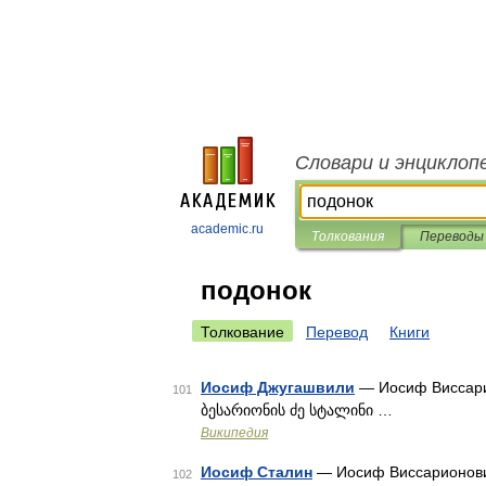
Словари и энциклоп
academic.ru
Толкования
Переводы
подонок
Толкование
Перевод
Книги
Иосиф Джугашвили
— Иосиф Виссари
101
ბესარიონის ძე სტალინი …
Википедия
Иосиф Сталин
— Иосиф Виссарионови
102