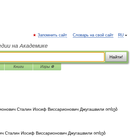
Запомнить сайт
Словарь на свой сайт
RU
едии на Академике
Найти!
Книги
Игры ⚽
онович Сталин Иосиф Виссарионович Джугашвили იოსებ
ч Сталин Иосиф Виссарионович Джугашвили იოსებ