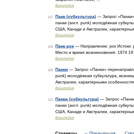
Википедия
Панк (субкультура)
— Запрос «Панки» 
107
панки (англ. punk) молодёжная субкуль
США, Канаде и Австралии, характерны
Википедия
Панк рок
— Направление: рок Истоки: р
108
Место и время возникновения: 1974 19
Википедия
Панки
— Запрос «Панки» перенаправляе
109
punk) молодёжная субкультура, возник
Австралии, характерными особенностя
Википедия
Панки (субкультура)
— Запрос «Панки»
110
панки (англ. punk) молодёжная субкуль
США, Канаде и Австралии, характерны
Википедия
Страницы
←
Предыдущая
Сле